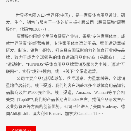
ABOUT
世界杯官网入口-世界杯(中国) ，是一家集体育用品设计、研
发、生产、销售与服务于一体的新三板挂牌公司（股票简称“康莱
股份”，代码为830877）。
康莱股份围绕全民健身健康产业链，秉承“专注家庭体育，成
就世界健康”的经营宗旨，专注家用体育运动用品、智能运动器械
研发、制造、销售与服务，打造具有国际影响力的体育行业领先品
牌，致力于成为全球领先的体育运动用品供应商（品牌商）。以
“运动神”、“IUNNDS”等体育用品品牌营销及服务为主线，通过“互
联网+”，实行“境外+境内，线上+线下”全渠道运营。
公司主要产品包括篮球架、乒乓球桌、力量器械等，全球销
量均位居前列。
线下渠道，我们的客户涵盖众多全球体育用品知名
品牌商及世界500强企业。
线上渠道，Amazon
、Walmart等
平台相
关类目Top50中,我们的产品长期占比50%左右。凭借产品研发生产
及业务管理等方面的创新优势，公司已经进入了美国Academy、德
国Aldi和Lidl、澳大利亚K-mart、加拿大Canadian Tir···
了解更多>>