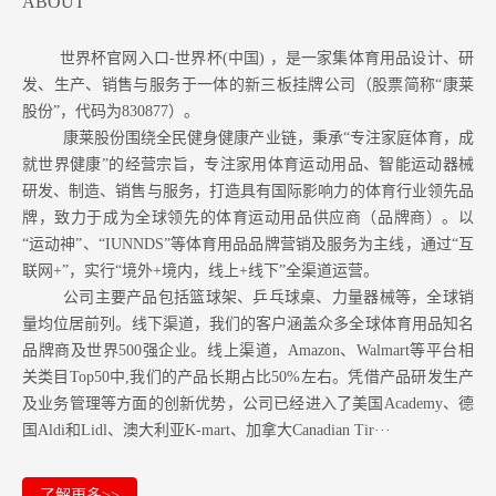
ABOUT
世界杯官网入口-世界杯(中国) ，是一家集体育用品设计、研
发、生产、销售与服务于一体的新三板挂牌公司（股票简称“康莱
股份”，代码为830877）。
康莱股份围绕全民健身健康产业链，秉承“专注家庭体育，成
就世界健康”的经营宗旨，专注家用体育运动用品、智能运动器械
研发、制造、销售与服务，打造具有国际影响力的体育行业领先品
牌，致力于成为全球领先的体育运动用品供应商（品牌商）。以
“运动神”、“IUNNDS”等体育用品品牌营销及服务为主线，通过“互
联网+”，实行“境外+境内，线上+线下”全渠道运营。
公司主要产品包括篮球架、乒乓球桌、力量器械等，全球销
量均位居前列。
线下渠道，我们的客户涵盖众多全球体育用品知名
品牌商及世界500强企业。
线上渠道，Amazon
、Walmart等
平台相
关类目Top50中,我们的产品长期占比50%左右。凭借产品研发生产
及业务管理等方面的创新优势，公司已经进入了美国Academy、德
国Aldi和Lidl、澳大利亚K-mart、加拿大Canadian Tir···
了解更多>>