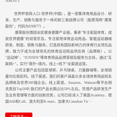
ABOUT
世界杯官网入口-世界杯(中国) ，是一家集体育用品设计、研
发、生产、销售与服务于一体的新三板挂牌公司（股票简称“康莱
股份”，代码为830877）。
康莱股份围绕全民健身健康产业链，秉承“专注家庭体育，成
就世界健康”的经营宗旨，专注家用体育运动用品、智能运动器械
研发、制造、销售与服务，打造具有国际影响力的体育行业领先品
牌，致力于成为全球领先的体育运动用品供应商（品牌商）。以
“运动神”、“IUNNDS”等体育用品品牌营销及服务为主线，通过“互
联网+”，实行“境外+境内，线上+线下”全渠道运营。
公司主要产品包括篮球架、乒乓球桌、力量器械等，全球销
量均位居前列。
线下渠道，我们的客户涵盖众多全球体育用品知名
品牌商及世界500强企业。
线上渠道，Amazon
、Walmart等
平台相
关类目Top50中,我们的产品长期占比50%左右。凭借产品研发生产
及业务管理等方面的创新优势，公司已经进入了美国Academy、德
国Aldi和Lidl、澳大利亚K-mart、加拿大Canadian Tir···
了解更多>>