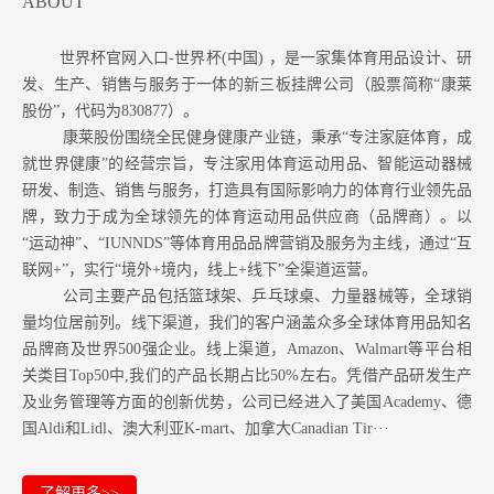
ABOUT
世界杯官网入口-世界杯(中国) ，是一家集体育用品设计、研
发、生产、销售与服务于一体的新三板挂牌公司（股票简称“康莱
股份”，代码为830877）。
康莱股份围绕全民健身健康产业链，秉承“专注家庭体育，成
就世界健康”的经营宗旨，专注家用体育运动用品、智能运动器械
研发、制造、销售与服务，打造具有国际影响力的体育行业领先品
牌，致力于成为全球领先的体育运动用品供应商（品牌商）。以
“运动神”、“IUNNDS”等体育用品品牌营销及服务为主线，通过“互
联网+”，实行“境外+境内，线上+线下”全渠道运营。
公司主要产品包括篮球架、乒乓球桌、力量器械等，全球销
量均位居前列。
线下渠道，我们的客户涵盖众多全球体育用品知名
品牌商及世界500强企业。
线上渠道，Amazon
、Walmart等
平台相
关类目Top50中,我们的产品长期占比50%左右。凭借产品研发生产
及业务管理等方面的创新优势，公司已经进入了美国Academy、德
国Aldi和Lidl、澳大利亚K-mart、加拿大Canadian Tir···
了解更多>>