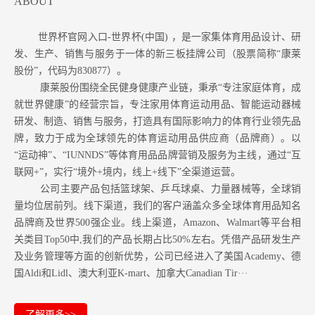
ABOUT
世界杯官网入口-世界杯(中国) ，是一家集体育用品设计、研
发、生产、销售与服务于一体的新三板挂牌公司（股票简称“康莱
股份”，代码为830877）。
康莱股份围绕全民健身健康产业链，秉承“专注家庭体育，成
就世界健康”的经营宗旨，专注家用体育运动用品、智能运动器械
研发、制造、销售与服务，打造具有国际影响力的体育行业领先品
牌，致力于成为全球领先的体育运动用品供应商（品牌商）。以
“运动神”、“IUNNDS”等体育用品品牌营销及服务为主线，通过“互
联网+”，实行“境外+境内，线上+线下”全渠道运营。
公司主要产品包括篮球架、乒乓球桌、力量器械等，全球销
量均位居前列。
线下渠道，我们的客户涵盖众多全球体育用品知名
品牌商及世界500强企业。
线上渠道，Amazon
、Walmart等
平台相
关类目Top50中,我们的产品长期占比50%左右。凭借产品研发生产
及业务管理等方面的创新优势，公司已经进入了美国Academy、德
国Aldi和Lidl、澳大利亚K-mart、加拿大Canadian Tir···
了解更多>>