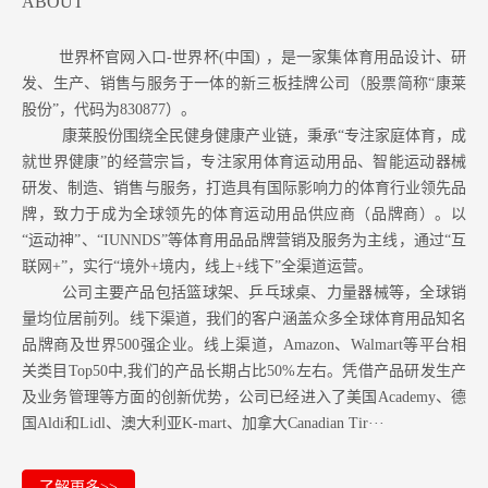
ABOUT
世界杯官网入口-世界杯(中国) ，是一家集体育用品设计、研
发、生产、销售与服务于一体的新三板挂牌公司（股票简称“康莱
股份”，代码为830877）。
康莱股份围绕全民健身健康产业链，秉承“专注家庭体育，成
就世界健康”的经营宗旨，专注家用体育运动用品、智能运动器械
研发、制造、销售与服务，打造具有国际影响力的体育行业领先品
牌，致力于成为全球领先的体育运动用品供应商（品牌商）。以
“运动神”、“IUNNDS”等体育用品品牌营销及服务为主线，通过“互
联网+”，实行“境外+境内，线上+线下”全渠道运营。
公司主要产品包括篮球架、乒乓球桌、力量器械等，全球销
量均位居前列。
线下渠道，我们的客户涵盖众多全球体育用品知名
品牌商及世界500强企业。
线上渠道，Amazon
、Walmart等
平台相
关类目Top50中,我们的产品长期占比50%左右。凭借产品研发生产
及业务管理等方面的创新优势，公司已经进入了美国Academy、德
国Aldi和Lidl、澳大利亚K-mart、加拿大Canadian Tir···
了解更多>>